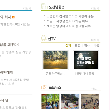
더보기
더보기
소중함과 감사함 그리고 사랑이 좋은..
추와 처서
하늘의 사랑을 받아야 하는 이유
기인 입추 ( 8월 7일) 는
새로운 영성의 역사의 중요한 시초
..
더보기
성을 깨우다!
럼, 청춘의 잠든 가능성
..
 백천대제
[7월 화두명상]..
[달빛 아래 글멍 ..
 국조전에서 제25회 무량
됩니다. 유..
더보기
내 낼 ..
 8시, 유튜브 ‘만월도전