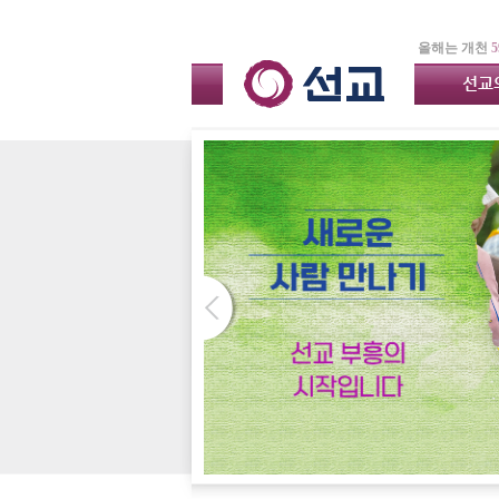
올해는 개천
5
선교