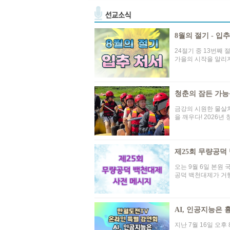
8월의 절기 - 입
24절기 중 13번째 절
가을의 시작을 알리지
청춘의 잠든 가능
금강의 시원한 물살처
을 깨우다! 2026년 청
제25회 무량공덕
오는 9월 6일 본원
공덕 백천대제가 거행
AI, 인공지능은 흉
지난 7월 16일 오후