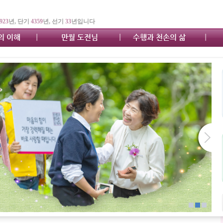
923
년, 단기
4359
년, 선기
33
년입니다
의 이해
만월 도전님
수행과 천손의 삶