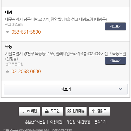
대명
대구광역시 남구 대명로 271, 한양빌딩4층 선교 대명도원 (대명동)
선교 대명도원
지도보기
053-651-5890
목동
서울특별시 양천구 목동동로 55, 밀레니엄프라자 4층402.403호 선교 목동도원
(신정동)
지도보기
선교 목동도원
02-2068-0630
더보기
PC버전
로그인
전체메뉴
맨위로
총본산오시는길
이용약관
개인정보취급방침
문의하기
충북 영동군 양산면 양산심천로 144 | (043)745-7820