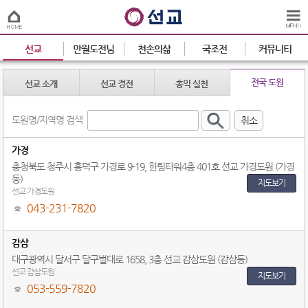
선교
만월도전님
천손의삶
국조전
커뮤니티
전국 도원
선교 소개
선교 경전
홍익 실천
도원명/지역명 검색
취소
가경
충청북도 청주시 흥덕구 가경로 9-19, 한림타워4층 401호 선교 가경도원 (가경
동)
지도보기
선교 가경도원
043-231-7820
감삼
대구광역시 달서구 달구벌대로 1658, 3층 선교 감삼도원 (감삼동)
선교 감삼도원
지도보기
053-559-7820